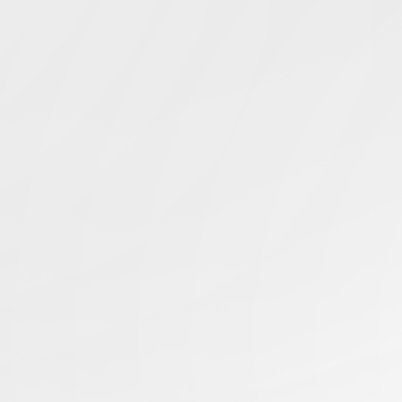
Simcentric
Main Navigation
搜尋結果 -
東京伺服器託
管
知識庫 | 問答 | 最新科技 | 行業新聞 | 推廣活動
27.11.2025
AMD 裝機必查相容性清單
日本伺服器