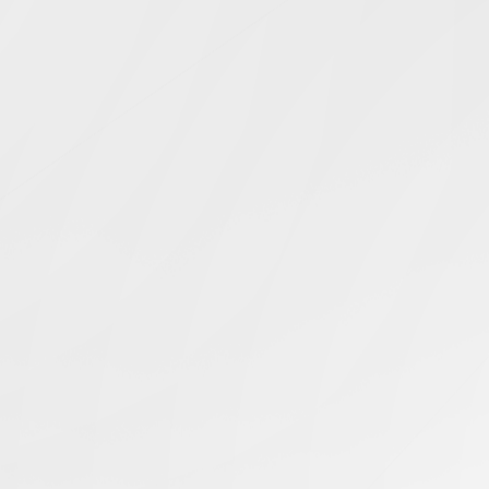
Simcentric
Main Navigation
东京服务器托管
搜寻结果 -
知识库 | 问答 | 最新科技 | 行业新闻 | 推广活动
最新
27.11.2025
AMD 装机必查兼容性清单
日本服务器