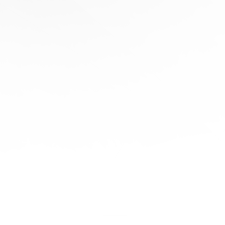
协
助
陪
伴您
旅程
的每
一步
立即
免费
报
价！
联系
我们