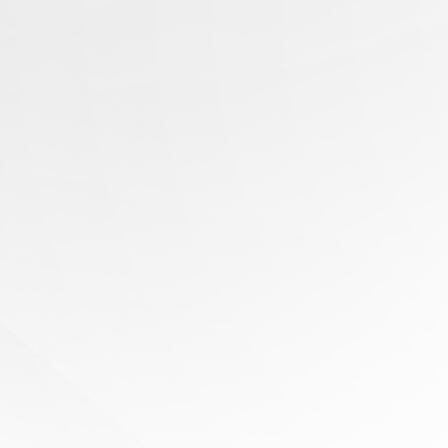
有任
何问
题？
寻求
专家