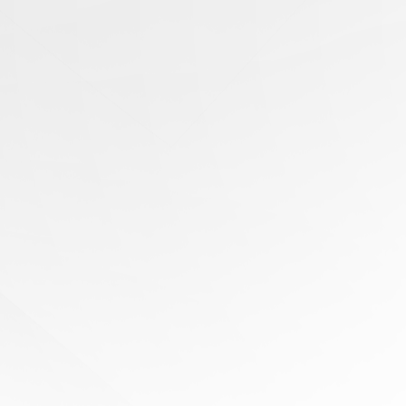
有任
何問
題？
尋求
專家