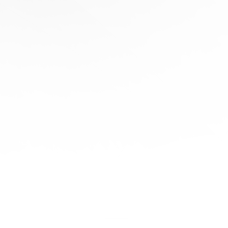
協
助
陪
伴您
旅程
的每
一步
立即
免費
報
價！
聯繫
我們