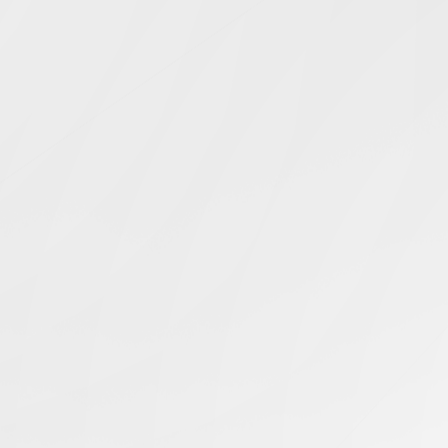
Simcentric
Main Navigation
Windows伺服器當機
搜尋結果 -
知識庫 | 問答 | 最新科技 | 行業新聞 | 推廣活動
最新
30.01.2025
如何修復遠端伺服器藍屏問題？
美國伺服器