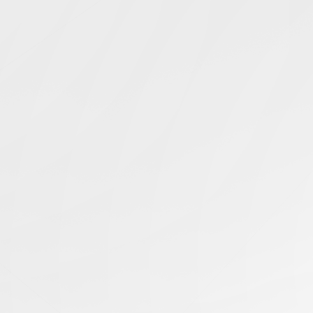
Simcentric
Main Navigation
搜尋結果 -
散熱方案
知識庫 | 問答 | 最新科技 | 行業新聞 | 推廣活動
09.01.2025
RTX 5090八卡機的液冷解決方案是什麼？
香港伺服器