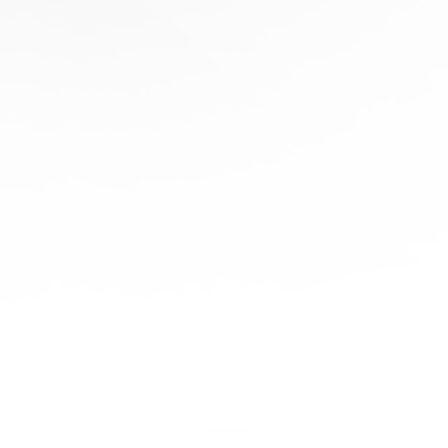
協
助
陪
伴您
旅程
的每
一步
立即
免費
報
價！
聯繫
我們