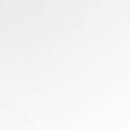
有任
何問
題？
尋求
專家