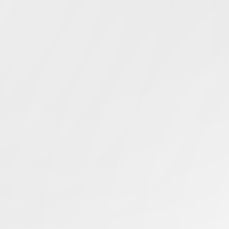
Simcentric
Main Navigation
TCP優化
搜尋結果 -
知識庫 | 問答 | 最新科技 | 行業新聞 | 推廣活動
最新
21.10.2025
美國到亞洲網路延遲優化方案
美國伺服器
最新
16.10.2025
如何透過系統參數優化降低美國伺服器延遲
美國伺服器