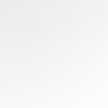
有任
何問
題？
尋求
專家