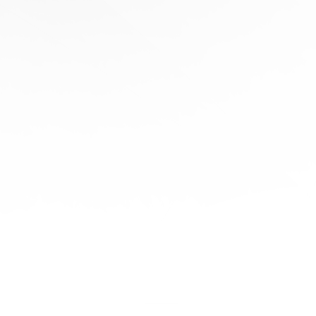
協
助
陪
伴您
旅程
的每
一步
立即
免費
報
價！
聯繫
我們