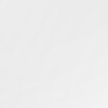
Simcentric
Main Navigation
Subversion設定
搜尋結果 -
知識庫 | 問答 | 最新科技 | 行業新聞 | 推廣活動
最新
02.12.2024
如何建置高效能的SVN專用伺服器？
美國伺服器