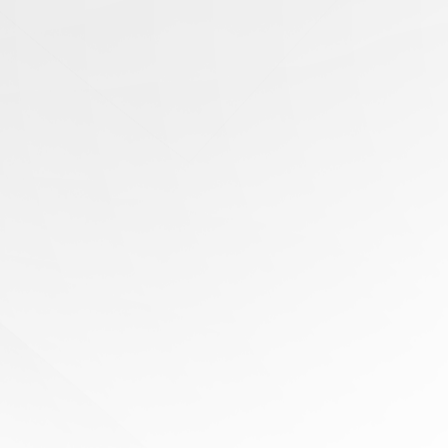
有任
何問
題？
尋求
專家