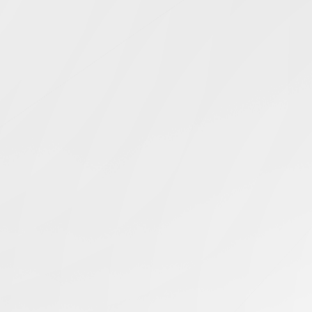
Simcentric
Main Navigation
Steam 連接問題
搜尋結果 -
知識庫 | 問答 | 最新科技 | 行業新聞 | 推廣活動
最新
03.07.2024
Steam 宕機了嗎？如何檢查 Steam 伺服器狀態？
香港伺服器