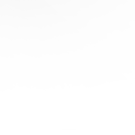
協
助
陪
伴您
旅程
的每
一步
立即
免費
報
價！
聯繫
我們