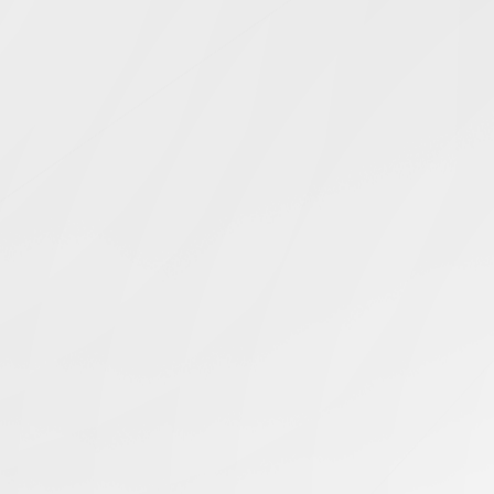
Simcentric
Main Navigation
伺服器儲存介面
搜尋結果 -
知識庫 | 問答 | 最新科技 | 行業新聞 | 推廣活動
最新
23.03.2026
什麼是 SlimSAS 和 MCIO 伺服器儲存介面
香港伺服器