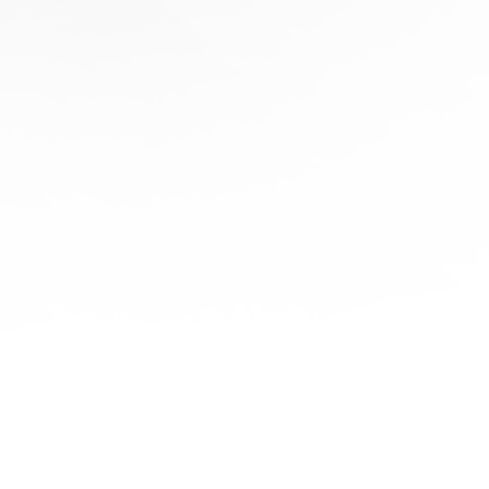
協
助
陪
伴您
旅程
的每
一步
立即
免費
報
價！
聯繫
我們