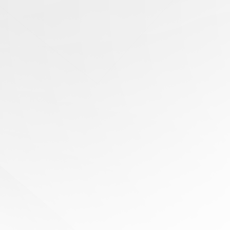
有任
何問
題？
尋求
專家