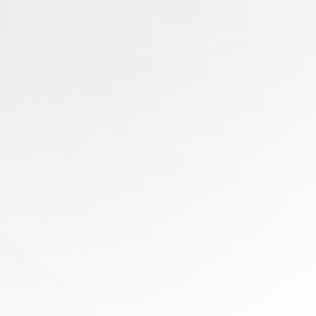
有任
何問
題？
尋求
專家