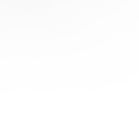
協
助
陪
伴您
旅程
的每
一步
立即
免費
報
價！
聯繫
我們