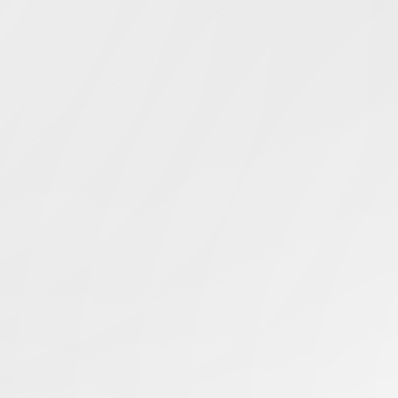
Simcentric
Main Navigation
伺服器電源
搜尋結果 -
知識庫 | 問答 | 最新科技 | 行業新聞 | 推廣活動
最新
29.11.2024
決定GPU伺服器顯卡容量的關鍵因素有哪些？
香港伺服器