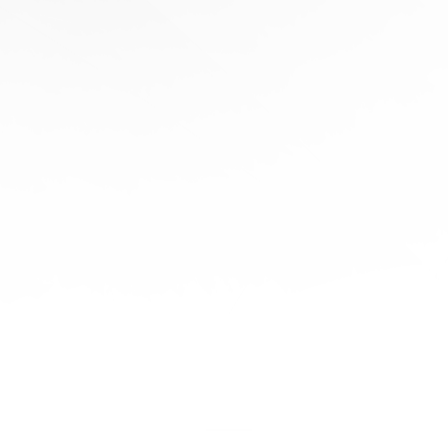
協
助
陪
伴您
旅程
的每
一步
立即
免費
報
價！
聯繫
我們