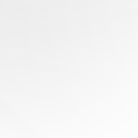
有任
何問
題？
尋求
專家