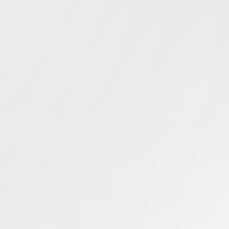
Simcentric
Main Navigation
伺服器除錯
搜尋結果 -
知識庫 | 問答 | 最新科技 | 行業新聞 | 推廣活動
最新
13.02.2025
如何修復Shopify產品頁面伺服器錯誤？
美國伺服器