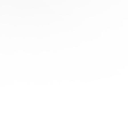
協
助
陪
伴您
旅程
的每
一步
立即
免費
報
價！
聯繫
我們