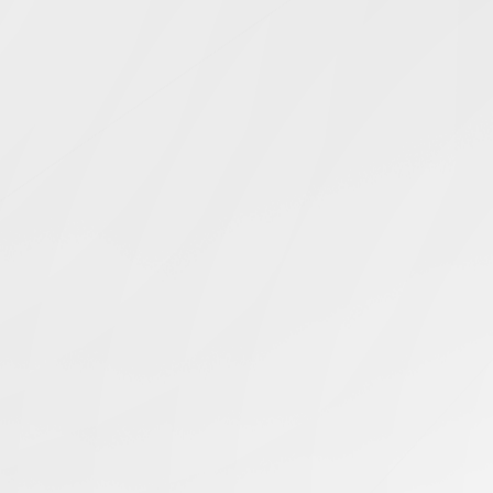
Simcentric
Main Navigation
滲透測試
搜尋結果 -
知識庫 | 問答 | 最新科技 | 行業新聞 | 推廣活動
最新
08.06.2026
如何測試高防伺服器以實現最高等級的安全防護
香港伺服器
最新
25.11.2025
滲透測試專用香港伺服器
香港伺服器