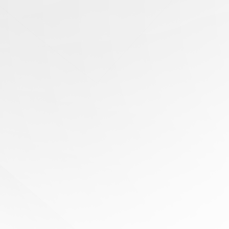
有任
何問
題？
尋求
專家