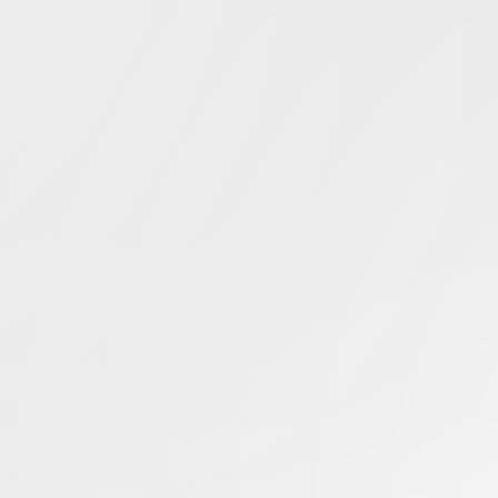
Simcentric
Main Navigation
日本資料中心
搜尋結果 -
知識庫 | 問答 | 最新科技 | 行業新聞 | 推廣活動
最新
14.10.2025
AMD CPU工作負載：日本資料中心的最佳應用場景
日本伺服器