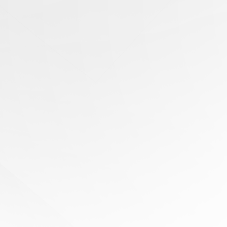
有任
何問
題？
尋求
專家