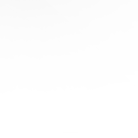
協
助
陪
伴您
旅程
的每
一步
立即
免費
報
價！
聯繫
我們