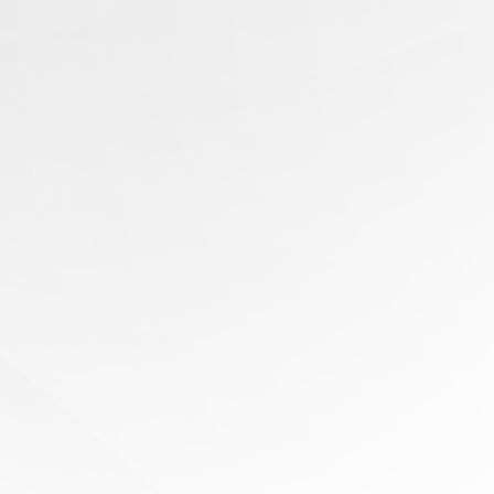
有任
何問
題？
尋求
專家