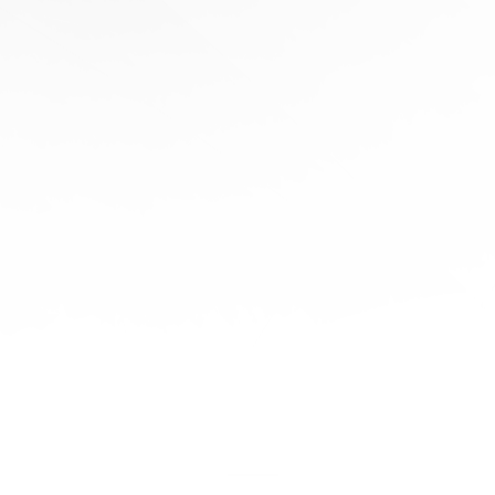
協
助
陪
伴您
旅程
的每
一步
立即
免費
報
價！
聯繫
我們