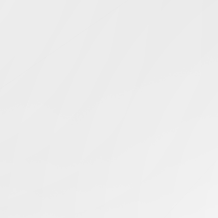
Simcentric
Main Navigation
全球網站效能
搜尋結果 -
知識庫 | 問答 | 最新科技 | 行業新聞 | 推廣活動
最新
11.02.2025
如何使用美國伺服器建構全球存取速度最快的網站？
美國伺服器