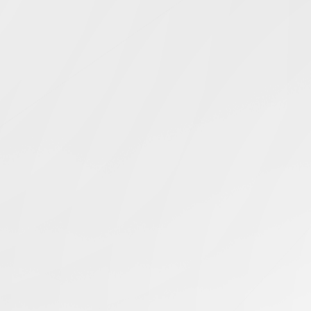
Simcentric
Main Navigation
DHCP配置
搜尋結果 -
知識庫 | 問答 | 最新科技 | 行業新聞 | 推廣活動
最新
16.02.2025
路由協定如何優化伺服器效能？
美國伺服器