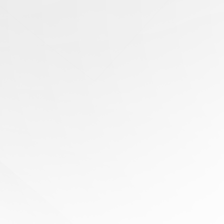
有任
何問
題？
尋求
專家