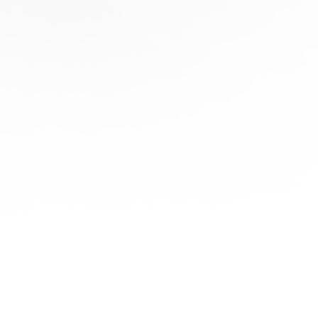
協
助
陪
伴您
旅程
的每
一步
立即
免費
報
價！
聯繫
我們