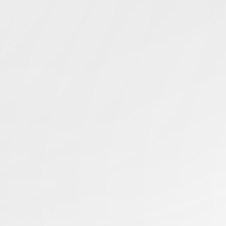
Simcentric
Main Navigation
搜尋結果 -
cookie竊取
知識庫 | 問答 | 最新科技 | 行業新聞 | 推廣活動
09.09.2024
攻擊者如何竊取您的Cookie並繞過MFA？
香港伺服器