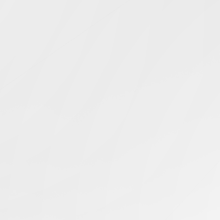
Simcentric
Main Navigation
CN2 GIA伺服器
搜尋結果 -
知識庫 | 問答 | 最新科技 | 行業新聞 | 推廣活動
最新
29.01.2025
IPLC與CN2 GIA專用伺服器:主要區別
香港伺服器