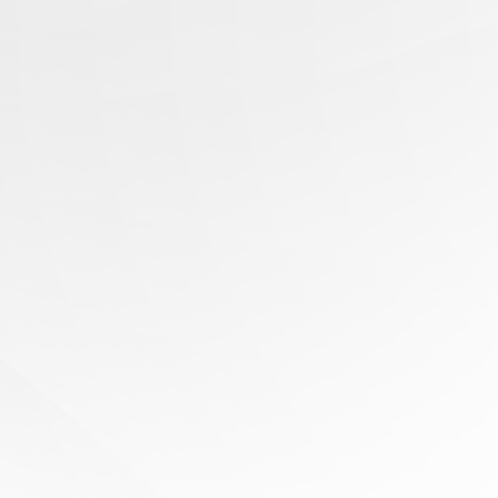
有任
何問
題？
尋求
專家