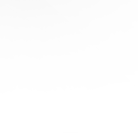
協
助
陪
伴您
旅程
的每
一步
立即
免費
報
價！
聯繫
我們