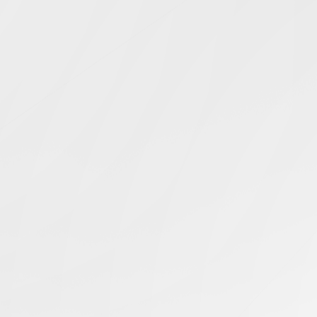
Simcentric
Main Navigation
AI驅動直播
搜尋結果 -
知識庫 | 問答 | 最新科技 | 行業新聞 | 推廣活動
最新
02.07.2025
AI驅動的24/7直播對伺服器的要求有多高
香港伺服器