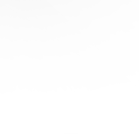
協
助
陪
伴您
旅程
的每
一步
立即
免費
報
價！
聯繫
我們