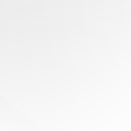
有任
何問
題？
尋求
專家