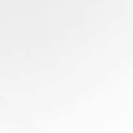
有任
何问
题？
寻求
专家