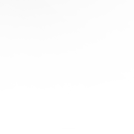
协
助
陪
伴您
旅程
的每
一步
立即
免费
报
价！
联系
我们