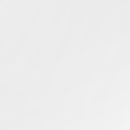
Simcentric
Main Navigation
服务器租用
搜寻结果 -
知识库 | 问答 | 最新科技 | 行业新闻 | 推广活动
Nothing Found
我们似乎找不到您要找的东西。 也许搜索会有所帮助。