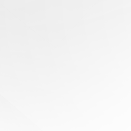
有任
何问
题？
寻求
专家