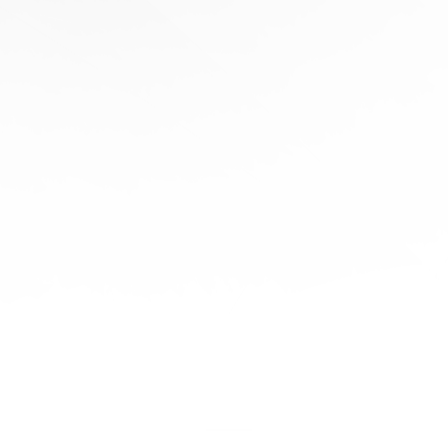
协
助
陪
伴您
旅程
的每
一步
立即
免费
报
价！
联系
我们