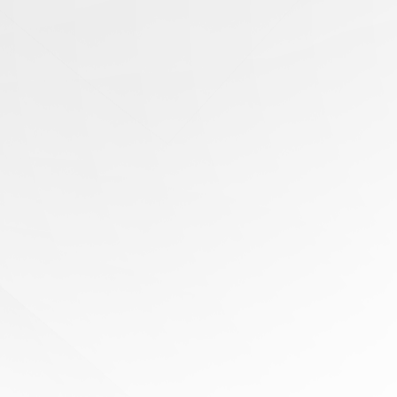
有任
何问
题？
寻求
专家