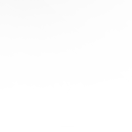
协
助
陪
伴您
旅程
的每
一步
立即
免费
报
价！
联系
我们