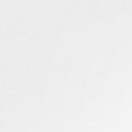
Simcentric
Main Navigation
搜寻结果 -
如何修复
TikTok停机
知识库 | 问答 | 最新科技 | 行业新闻 | 推广活动
23.04.2024
TikTok宕机怎么办?教你快速排查修复停机问
题
香港服务器