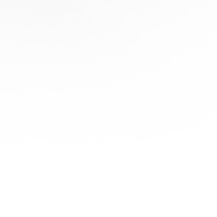
协
助
陪
伴您
旅程
的每
一步
立即
免费
报
价！
联系
我们