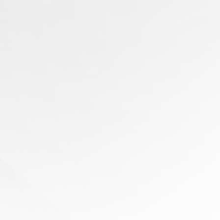
有任
何问
题？
寻求
专家