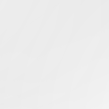
Simcentric
Main Navigation
服务器租用合作伙伴评估
搜寻结果 -
知识库 | 问答 | 最新科技 | 行业新闻 | 推广活动
最新
24.03.2025
寻找长期合作服务器代理商，有哪些有效途径？
美国服务器