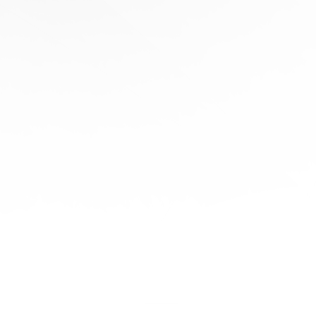
协
助
陪
伴您
旅程
的每
一步
立即
免费
报
价！
联系
我们