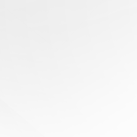
有任
何问
题？
寻求
专家