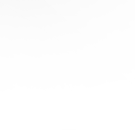
协
助
陪
伴您
旅程
的每
一步
立即
免费
报
价！
联系
我们