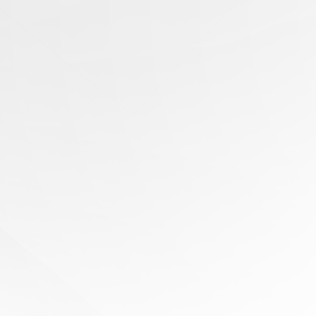
有任
何问
题？
寻求
专家