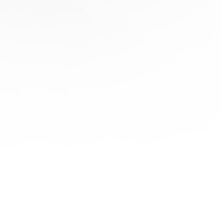
协
助
陪
伴您
旅程
的每
一步
立即
免费
报
价！
联系
我们