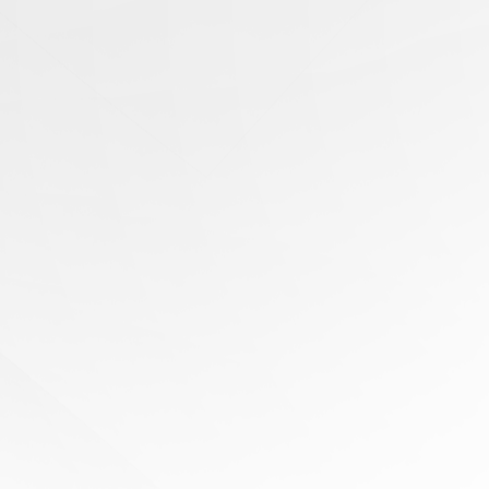
有任
何问
题？
寻求
专家