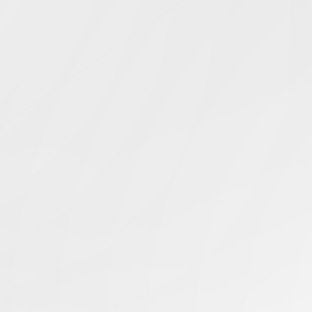
Simcentric
Main Navigation
游戏性能
搜寻结果 -
知识库 | 问答 | 最新科技 | 行业新闻 | 推广活动
最新
01.08.2024
如何创建《彩虹六号》服务器并优化游戏体验？
香港服务器