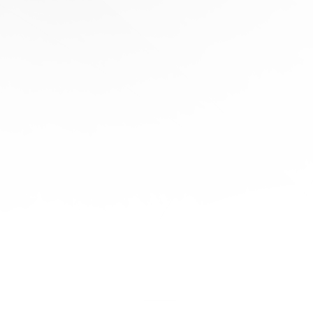
协
助
陪
伴您
旅程
的每
一步
立即
免费
报
价！
联系
我们