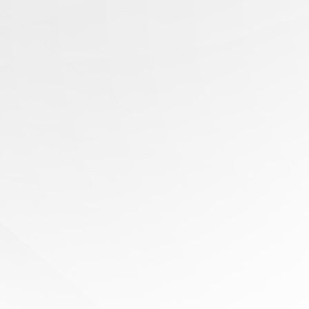
有任
何问
题？
寻求
专家