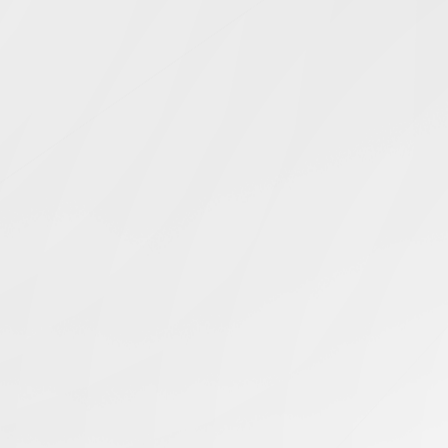
Simcentric
Main Navigation
EPYC性能
搜寻结果 -
知识库 | 问答 | 最新科技 | 行业新闻 | 推广活动
最新
03.01.2025
AMD EPYC Zen5 vs Zen4：服务器架构的进步
美国服务器