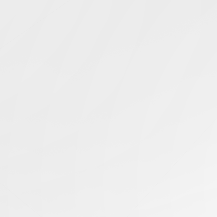
Simcentric
Main Navigation
搜寻结果 -
灾难恢复计划
知识库 | 问答 | 最新科技 | 行业新闻 | 推广活动
18.12.2023
香港服务器推荐：灾难恢复和数据备份如何确
保业务连续？
香港服务器