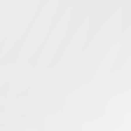
Simcentric
Main Navigation
数据分析
搜寻结果 -
知识库 | 问答 | 最新科技 | 行业新闻 | 推广活动
最新
26.05.2025
主机分销商利用用户行为数据，优化产品推荐的方法
美国服务器
最新
27.09.2024
如何选择合适的GPU服务器配置?
香港服务器