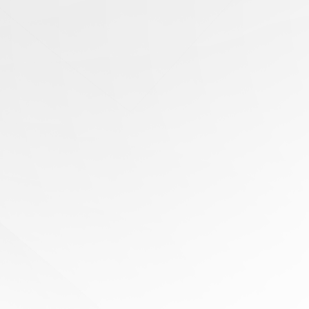
有任
何问
题？
寻求
专家