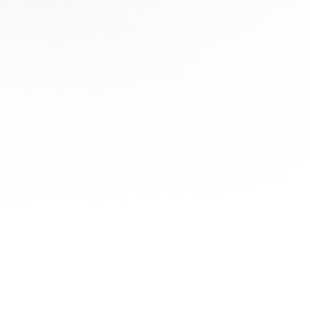
协
助
陪
伴您
旅程
的每
一步
立即
免费
报
价！
联系
我们