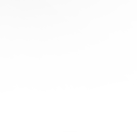
协
助
陪
伴您
旅程
的每
一步
立即
免费
报
价！
联系
我们