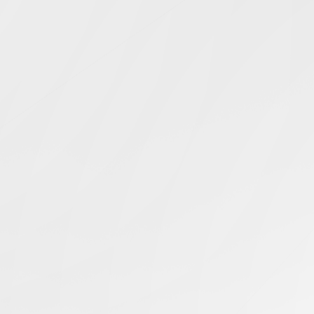
Simcentric
Main Navigation
配置IP地址
搜寻结果 -
知识库 | 问答 | 最新科技 | 行业新闻 | 推广活动
最新
05.02.2024
如何在Debian系统中配置IP地址和DNS？
香港服务器