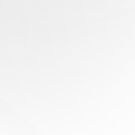
有任
何问
题？
寻求
专家