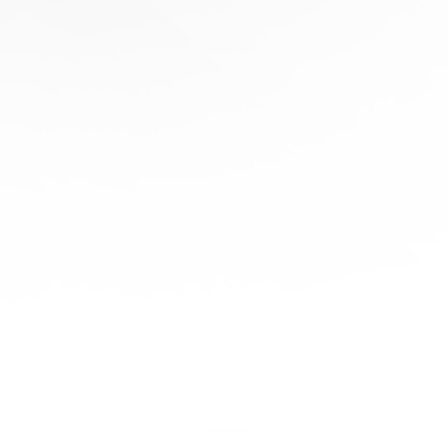
协
助
陪
伴您
旅程
的每
一步
立即
免费
报
价！
联系
我们