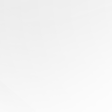
有任
何问
题？
寻求
专家